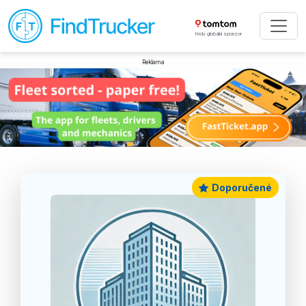
Hrdý globální sponzor
Reklama
Doporučené