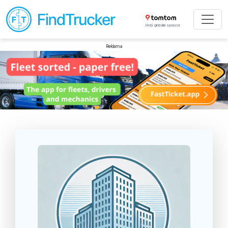
Hrdý globální sponzor
Reklama