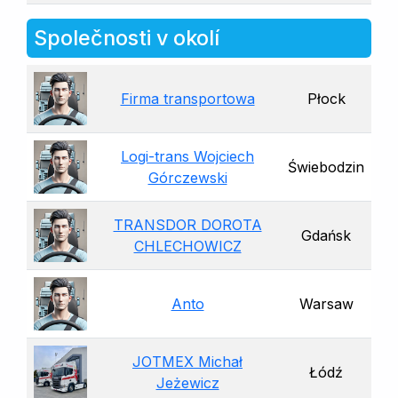
Společnosti v okolí
Firma transportowa
Płock
Logi-trans Wojciech
Świebodzin
Górczewski
TRANSDOR DOROTA
Gdańsk
CHLECHOWICZ
Anto
Warsaw
JOTMEX Michał
Łódź
Jeżewicz