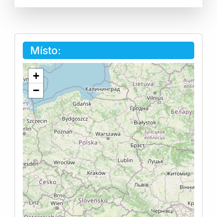
Místo:
+
−