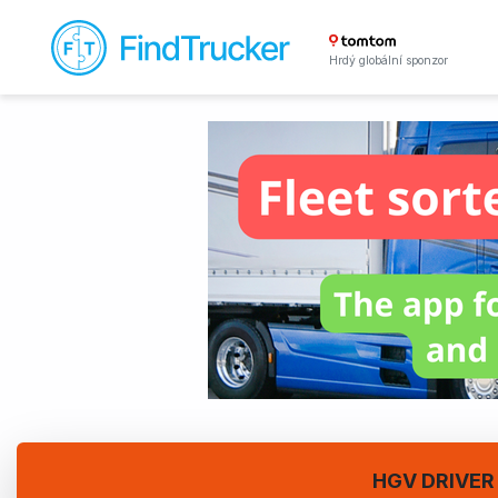
Hrdý globální sponzor
HGV DRIVER