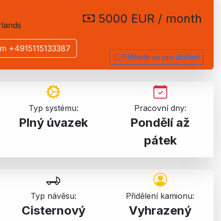
5000 EUR / month
rlands
ám +4915115133387
Přihlaste se pro uložení
Typ systému:
Pracovní dny:
Plný úvazek
Pondělí až
pátek
Typ návěsu:
Přidělení kamionu:
Cisternový
Vyhrazený