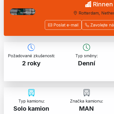
Rinnen
Rotterdam, Nethe
Poslat e-mail
Zavolejte n
Požadované zkušenosti:
Typ směny:
2 roky
Denní
Typ kamionu:
Značka kamionu:
Solo kamion
MAN