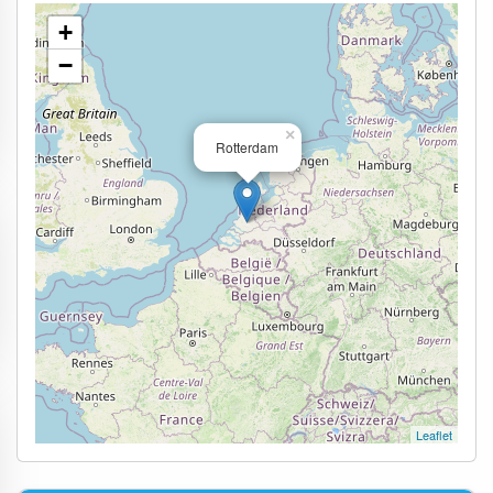
+
−
×
Rotterdam
Leaflet