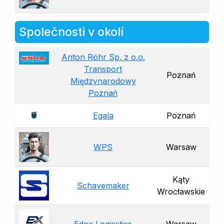
Společnosti v okolí
Anton Röhr Sp. z o.o.
Transport
Poznań
Międzynarodowy
Poznań
Egala
Poznań
WPS
Warsaw
Kąty
Schavemaker
Wrocławskie