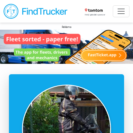
Hrdý globální sponzor
Reklama