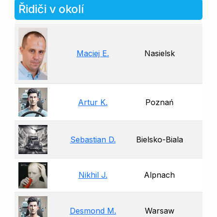
Řidiči v okolí
Maciej E.
Nasielsk
Artur K.
Poznań
Sebastian D.
Bielsko-Biala
Nikhil J.
Alpnach
Desmond M.
Warsaw