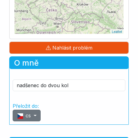
Leaflet
Nahlásit problém
O mně
nadšenec do dvou kol
Přeložit do:
cs