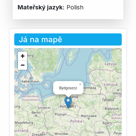
Mateřský jazyk:
Polish
Já na mapě
+
−
×
Bydgoszcz