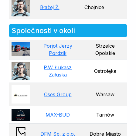
Błażej Ż.
Chojnice
Společnosti v okolí
Porjot Jerzy
Strzelce
Pordzik
Opolskie
P.W. Łukasz
Ostrołęka
Załuska
Oses Group
Warsaw
MAX-BUD
Tarnów
DFM Sp. z o.o.
Dobre Miasto