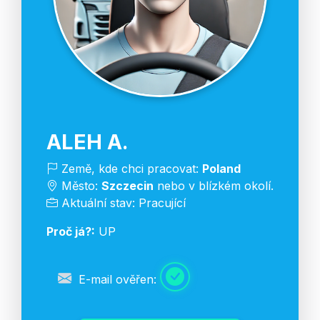
ALEH A.
Země, kde chci pracovat:
Poland
Město:
Szczecin
nebo v blízkém okolí.
Aktuální stav: Pracující
Proč já?:
UP
E-mail ověřen: