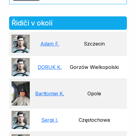
Řidiči v okolí
Adam F.
Szczecin
DORUK K.
Gorzów Wielkopolski
Bartłomiej K.
Opole
Sergii I.
Częstochowa