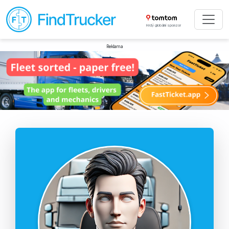
Hrdý globální sponzor
Reklama