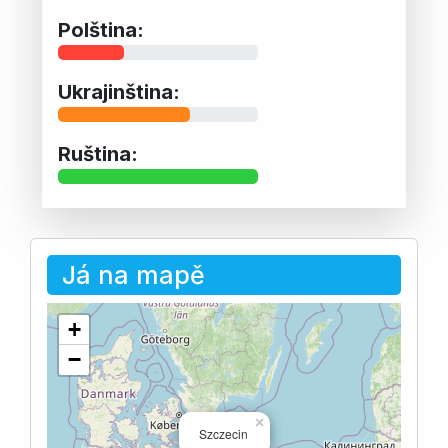
Polština:
Ukrajinština:
Ruština:
Já na mapě
+
−
×
Szczecin