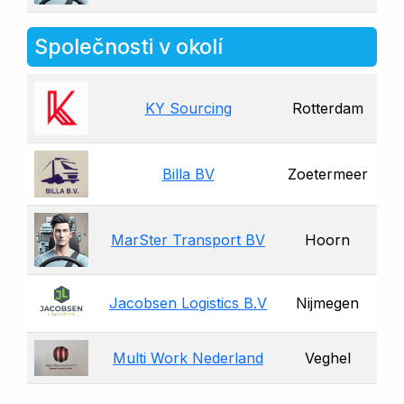
Společnosti v okolí
KY Sourcing
Rotterdam
Billa BV
Zoetermeer
MarSter Transport BV
Hoorn
Jacobsen Logistics B.V
Nijmegen
Multi Work Nederland
Veghel