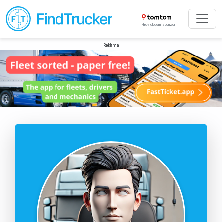
Hrdý globální sponzor
Reklama