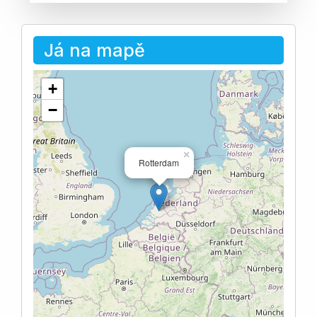
Já na mapě
+
−
×
Rotterdam