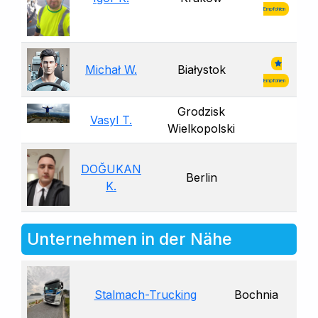
Empfohlen
Michał W.
Białystok
Empfohlen
Grodzisk
Vasyl T.
Wielkopolski
DOĞUKAN
Berlin
K.
Unternehmen in der Nähe
Stalmach-Trucking
Bochnia