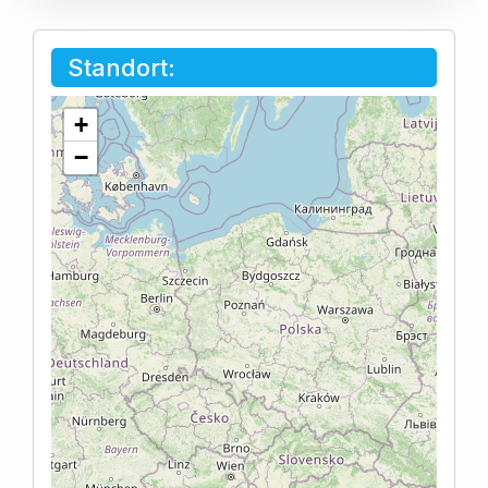
Standort:
+
−