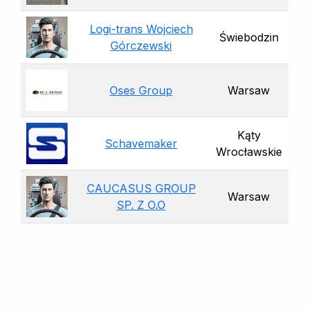
Logi-trans Wojciech
Świebodzin
Górczewski
Oses Group
Warsaw
Kąty
Schavemaker
Wrocławskie
CAUCASUS GROUP
Warsaw
SP. Z O.O