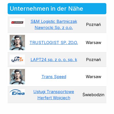
Unternehmen in der Nähe
S&M Logistic Bartniczak
Poznań
Nawrocki Sp. z o.o.
TRUSTLOGIST SP. ZO.O.
Warsaw
LAPT24 sp. z o. o. sp. k
Poznań
Trans Speed
Warsaw
Usługi Transportowe
Świebodzin
Herfert Wojciech