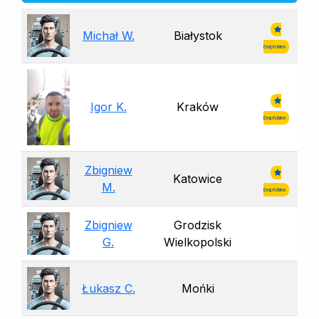
Michał W.
Białystok
Empfohlen
Igor K.
Kraków
Empfohlen
Zbigniew
Katowice
M.
Empfohlen
Zbigniew
Grodzisk
G.
Wielkopolski
Łukasz C.
Mońki