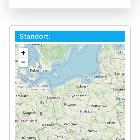
Standort:
+
−