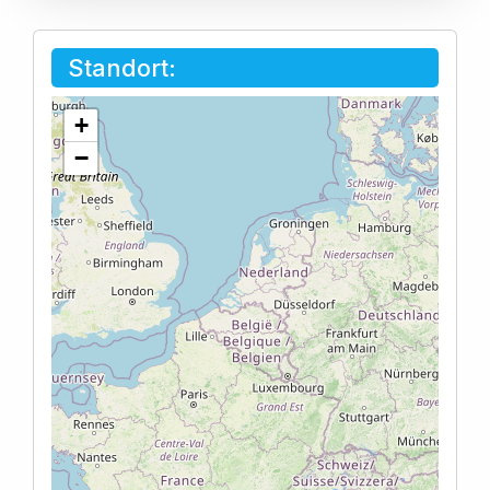
Standort:
+
−