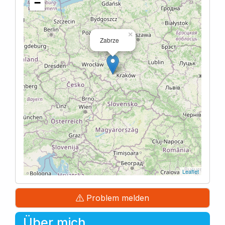
−
×
Zabrze
Leaflet
Problem melden
Über mich