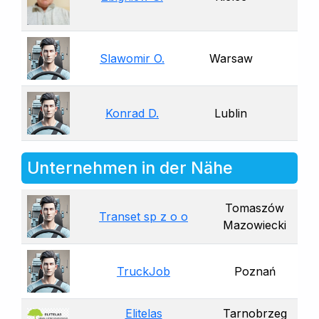
Slawomir O.
Warsaw
Konrad D.
Lublin
Unternehmen in der Nähe
Tomaszów
Transet sp z o o
Mazowiecki
TruckJob
Poznań
Elitelas
Tarnobrzeg