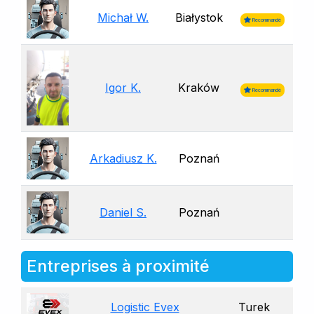
Michał W.
Białystok
Recommandé
Igor K.
Kraków
Recommandé
Arkadiusz K.
Poznań
Daniel S.
Poznań
Entreprises à proximité
Logistic Evex
Turek