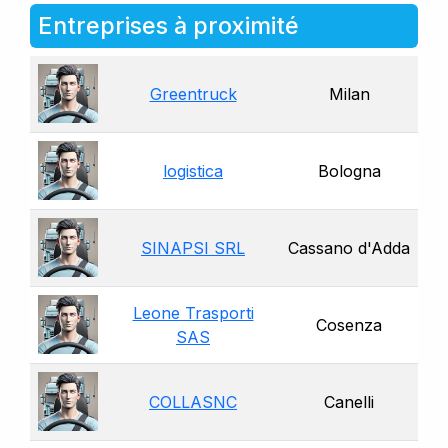
Entreprises à proximité
Greentruck
Milan
logistica
Bologna
SINAPSI SRL
Cassano d'Adda
Leone Trasporti
Cosenza
SAS
COLLASNC
Canelli