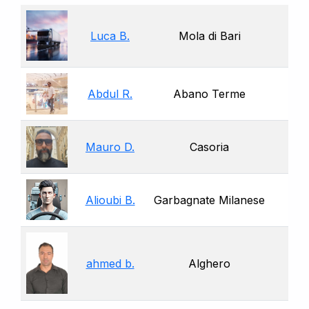
Luca B.
Mola di Bari
Abdul R.
Abano Terme
Mauro D.
Casoria
Alioubi B.
Garbagnate Milanese
ahmed b.
Alghero