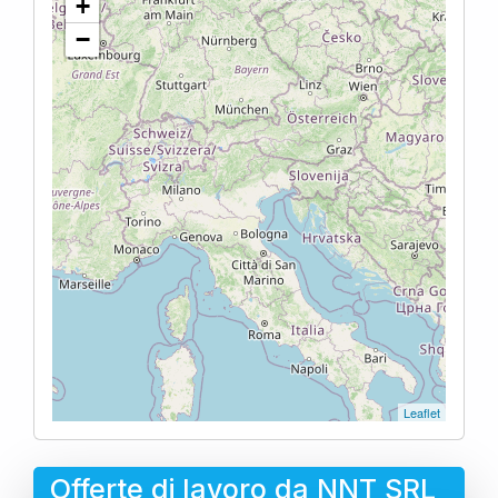
+
−
Leaflet
Offerte di lavoro da NNT SRL