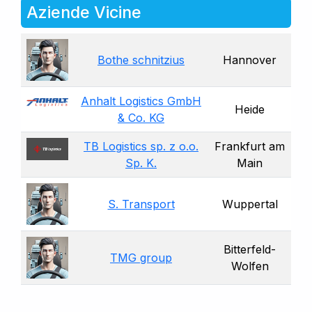
Aziende Vicine
Bothe schnitzius
Hannover
Anhalt Logistics GmbH
Heide
& Co. KG
TB Logistics sp. z o.o.
Frankfurt am
Sp. K.
Main
S. Transport
Wuppertal
Bitterfeld-
TMG group
Wolfen