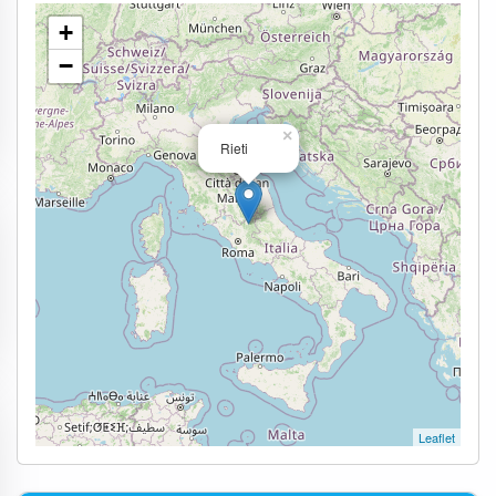
+
−
×
Rieti
Leaflet