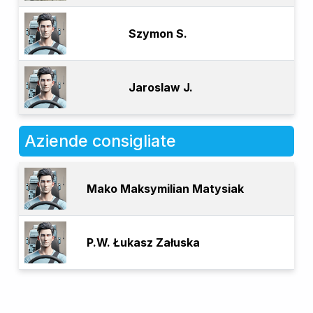
Szymon S.
Jaroslaw J.
Aziende consigliate
Mako Maksymilian Matysiak
P.W. Łukasz Załuska