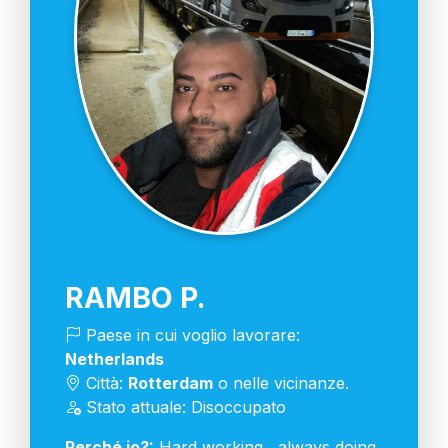
RAMBO P.
Paese in cui voglio lavorare:
Netherlands
Città:
Rotterdam
o nelle vicinanze.
Stato attuale: Disoccupato
Perché io?:
Hard working , always doing