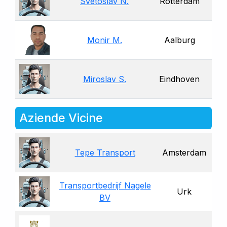
Svetoslav N.
Rotterdam
Monir M.
Aalburg
Miroslav S.
Eindhoven
Aziende Vicine
Tepe Transport
Amsterdam
Transportbedrijf Nagele
Urk
BV