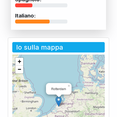
Italiano:
Io sulla mappa
+
−
×
Rotterdam