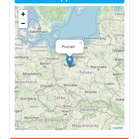
+
−
×
Poznań
Leaflet