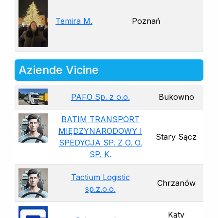
Temira M.
Poznań
Aziende Vicine
PAFO Sp. z o.o.
Bukowno
BATIM TRANSPORT
MIĘDZYNARODOWY I
Stary Sącz
SPEDYCJA SP. Z O. O.
SP. K.
Tactium Logistic
Chrzanów
sp.z.o.o.
Kąty