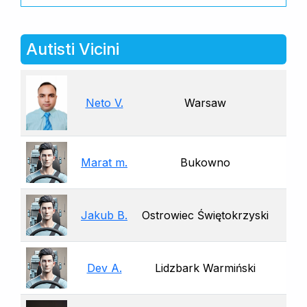
Autisti Vicini
Neto V.
Warsaw
Marat m.
Bukowno
Jakub B.
Ostrowiec Świętokrzyski
Dev A.
Lidzbark Warmiński