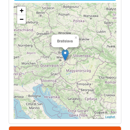
+
−
×
Bratislava
Leaflet