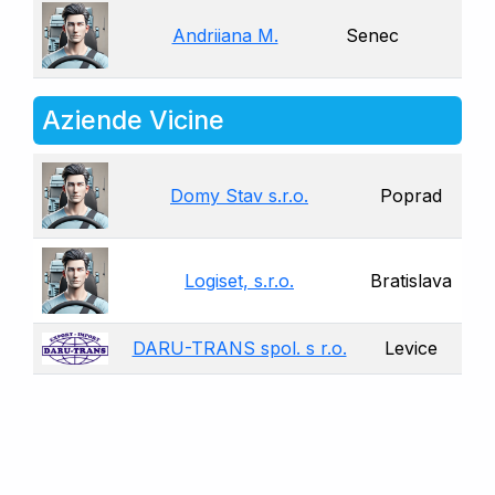
Andriiana M.
Senec
Aziende Vicine
Domy Stav s.r.o.
Poprad
Logiset, s.r.o.
Bratislava
DARU-TRANS spol. s r.o.
Levice