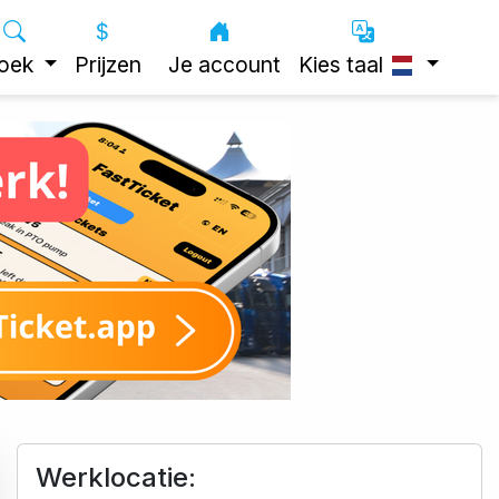
oek
Prijzen
Je account
Kies taal
Werklocatie: