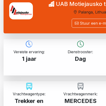
UAB Motiejausko t
Palanga, Lithua
Stuur een e-ma
Vereiste ervaring:
Dienstrooster:
1 jaar
Dag
Vrachtwagentype:
Vrachtwagenmerk:
Trekker en
MERCEDES