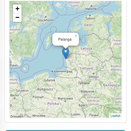
+
−
×
Palanga
Leaflet