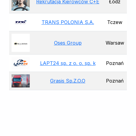
Rekrutacja Kierowców C+E
Łódź
TRANS POLONIA S.A.
Tczew
Oses Group
Warsaw
LAPT24 sp. z o. o. sp. k
Poznań
Grasis Sp.Z.O.O
Poznań