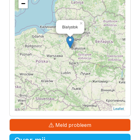
−
×
Białystok
Leaflet
Meld probleem