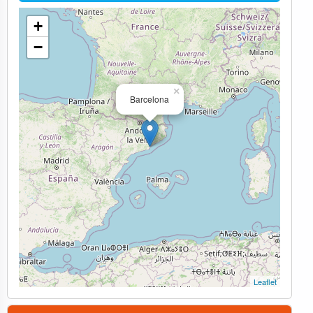
+
−
×
Barcelona
Leaflet