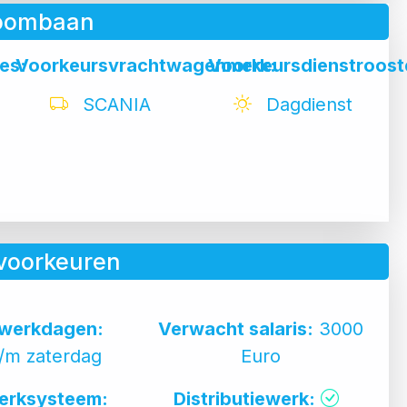
roombaan
es:
Voorkeursvrachtwagenmerk:
Voorkeursdienstroost
SCANIA
Dagdienst
voorkeuren
werkdagen:
Verwacht salaris:
3000
/m zaterdag
Euro
erksysteem:
Distributiewerk: