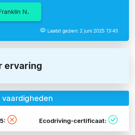
Franklin N.
Laatst gezien: 2 juni 2025 13:45
r ervaring
e vaardigheden
5:
Ecodriving-certificaat: