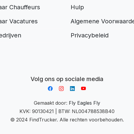
aar Chauffeurs
Hulp
aar Vacatures
Algemene Voorwaard
edrijven
Privacybeleid
Aplikacja do napiwków FastTip
Volg ons op sociale media
Gemaakt door:
Fly Eagles Fly
KVK: 90130421 | BTW: NL004788538B40
© 2024 FindTrucker. Alle rechten voorbehouden.