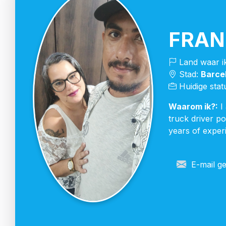
FRAN
Land waar i
Stad:
Barce
Huidige stat
Waarom ik?:
I 
truck driver po
years of exper
E-mail ge