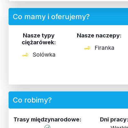
Co mamy i oferujemy?
Nasze typy
Nasze naczepy:
ciężarówek:
Firanka
Solówka
Co robimy?
Trasy międzynarodowe:
Dni prac
Worki