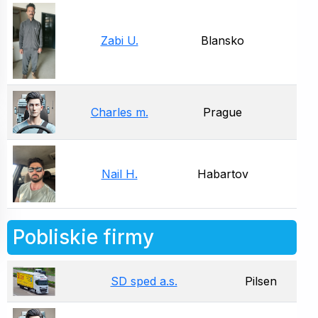
Zabi U.
Blansko
Charles m.
Prague
Nail H.
Habartov
Pobliskie firmy
SD sped a.s.
Pilsen