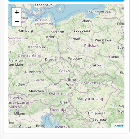
+
−
Leaflet