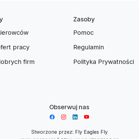
y
Zasoby
kierowców
Pomoc
fert pracy
Regulamin
dobrych firm
Polityka Prywatności
Aplikacja do napiwków FastTip
Obserwuj nas
Stworzone przez:
Fly Eagles Fly