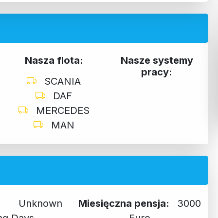
Nasza flota:
Nasze systemy
pracy:
SCANIA
DAF
MERCEDES
MAN
y:
Unknown
Miesięczna pensja:
3000
ng Days
Euro