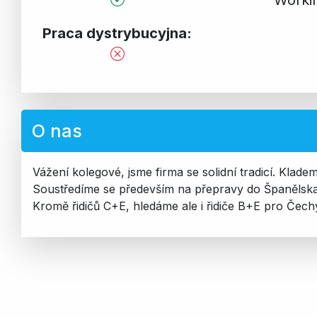
Praca dystrybucyjna:
O nas
Vážení kolegové, jsme firma se solidní tradicí. Klad
Soustředíme se především na přepravy do Španělsk
Kromě řidičů C+E, hledáme ale i řidiče B+E pro Če