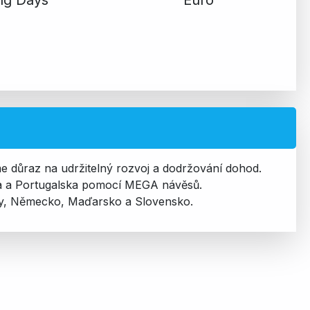
eme důraz na udržitelný rozvoj a dodržování dohod.
a a Portugalska pomocí MEGA návěsů.
chy, Německo, Maďarsko a Slovensko.