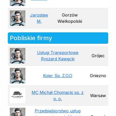
Jarosław
Gorzów
M.
Wielkopolski
Pobliskie firmy
Usługi Transportowe
Grójec
Ryszard Kawęcki
Kojer Sp. Z.O.O
Gniezno
MC Michał Chojnacki sp. z
Warsaw
o. o.
Przedsiębiorstwo usług