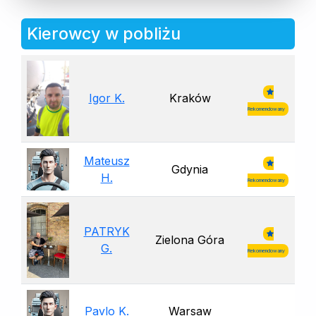
Kierowcy w pobliżu
Igor K.
Kraków
Rekomendowany
Mateusz
Gdynia
H.
Rekomendowany
PATRYK
Zielona Góra
G.
Rekomendowany
Pavlo K.
Warsaw