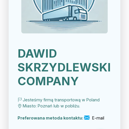
DAWID
SKRZYDLEWSKI
COMPANY
Jesteśmy firmą transportową w Poland
Miasto: Poznań lub w pobliżu.
Preferowana metoda kontaktu:
E-mail