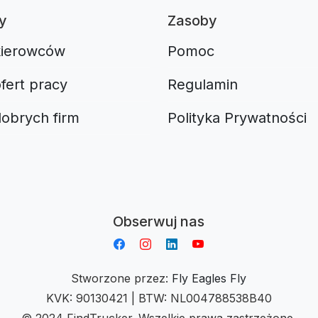
y
Zasoby
kierowców
Pomoc
fert pracy
Regulamin
dobrych firm
Polityka Prywatności
Aplikacja do napiwków FastTip
Obserwuj nas
Stworzone przez:
Fly Eagles Fly
KVK: 90130421 | BTW: NL004788538B40