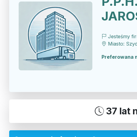
P.P.H
JARO
Jesteśmy fi
Miasto: Szyd
Preferowana 
37 lat