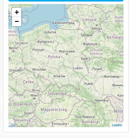
+
−
Leaflet