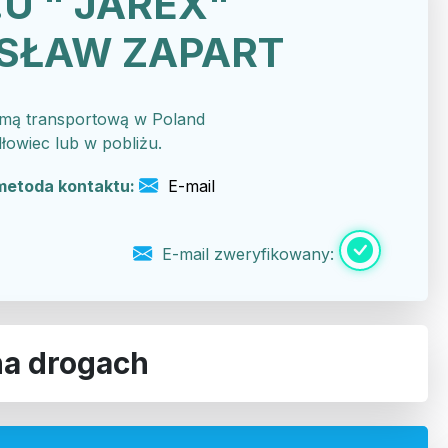
.U " JAREX"
SŁAW ZAPART
rmą transportową w Poland
łowiec lub w pobliżu.
metoda kontaktu:
E-mail
E-mail zweryfikowany:
 na drogach