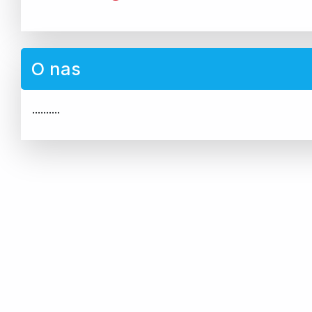
O nas
..........