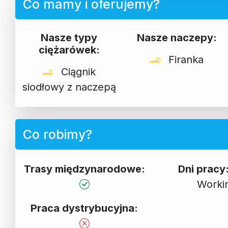
Co mamy i oferujemy?
Nasze typy
Nasze naczepy:
ciężarówek:
Firanka
Ciągnik
siodłowy z naczepą
Co robimy?
Trasy międzynarodowe:
Dni prac
Worki
Praca dystrybucyjna: