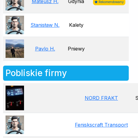
Mateusz H.
Gdynia
Rekomendowany
Stanisław N.
Kalety
Pavlo H.
Pniewy
Pobliskie firmy
NORD FRAKT
Feniskscraft Transport