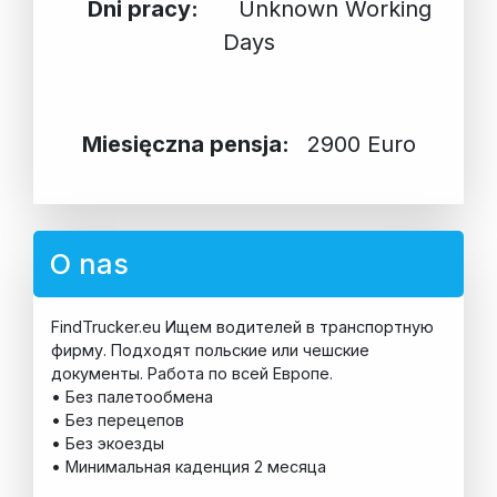
Dni pracy:
Unknown Working
Days
Miesięczna pensja:
2900 Euro
O nas
FindTrucker.eu Ищем водителей в транспортную
фирму. Подходят польские или чешские
документы. Работа по всей Европе.
• Без палетообмена
• Без перецепов
• Без экоезды
• Минимальная каденция 2 месяца