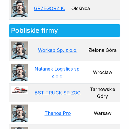
GRZEGORZ K.
Oleśnica
Pobliskie firmy
Workab Sp. z o.o.
Zielona Góra
Natanek Logistics sp.
Wrocław
z o.o.
Tarnowskie
BST TRUCK SP ZOO
Góry
Thanos Pro
Warsaw