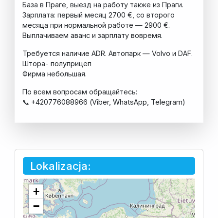
База в Праге, выезд на работу также из Праги.
Зарплата: первый месяц 2700 €, со второго
месяца при нормальной работе — 2900 €.
Выплачиваем аванс и зарплату вовремя.
Требуется наличие ADR. Автопарк — Volvo и DAF.
Штора- полуприцеп
Фирма небольшая.
По всем вопросам обращайтесь:
📞 +420776088966 (Viber, WhatsApp, Telegram)
Lokalizacja:
+
−