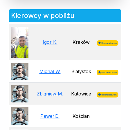
Kierowcy w pobliżu
Igor K.
Kraków
Rekomendowany
Michał W.
Białystok
Rekomendowany
Zbigniew M.
Katowice
Rekomendowany
Paweł D.
Kościan