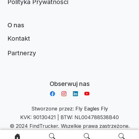
Polityka Prywatności
O nas
Kontakt
Partnerzy
Aplikacja do napiwków FastTip
Obserwuj nas
Stworzone przez:
Fly Eagles Fly
KVK: 90130421 | BTW: NL004788538B40
© 2024 FindTrucker. Wszelkie prawa zastrzeżone.