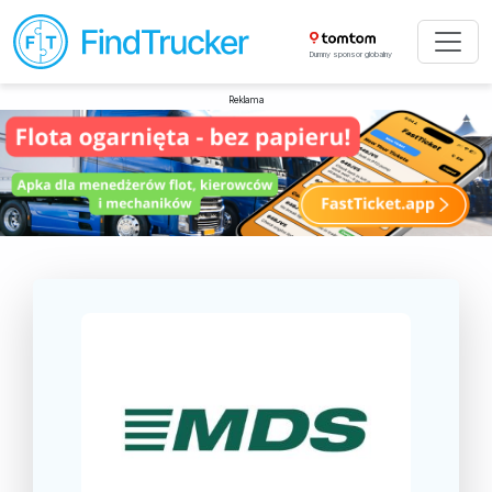
Dumny sponsor globalny
Reklama