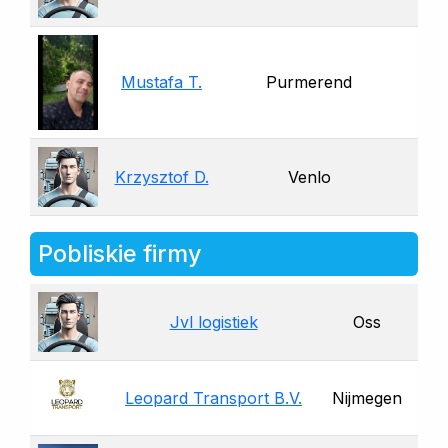
Mustafa T.
Purmerend
Krzysztof D.
Venlo
Pobliskie firmy
Jvl logistiek
Oss
Leopard Transport B.V.
Nijmegen