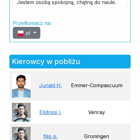
Jestem osobą spokojną, chętną do nauki.
Przetłumacz na:
pl
Kierowcy w pobliżu
Junaid H.
Emmer-Compascuum
ElIdrissi I.
Venray
filip p.
Groningen