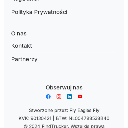
Polityka Prywatności
O nas
Kontakt
Partnerzy
Aplikacja do napiwków FastTip
Obserwuj nas
Stworzone przez:
Fly Eagles Fly
KVK: 90130421 | BTW: NL004788538B40
© 2024 FindTrucker. Wszelkie prawa