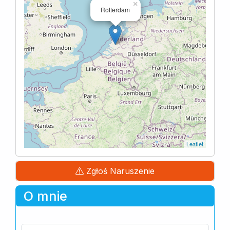
×
Rotterdam
Leaflet
Zgłoś Naruszenie
O mnie