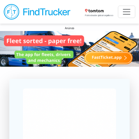
Patrocinador global orgulhoso
Anúncio