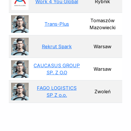
Work 4 You Global
Rybnik
Tomaszów
Trans-Plus
Mazowiecki
Rekrut Spark
Warsaw
CAUCASUS GROUP
Warsaw
SP. Z O.O
FAGO LOGISTICS
Zwoleń
SP Z o.o.