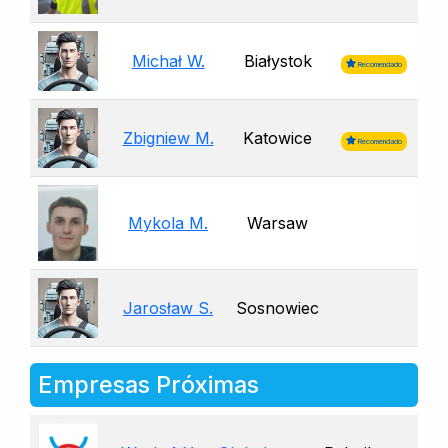
Michał W.
Białystok
Recomendado
Zbigniew M.
Katowice
Recomendado
Mykola M.
Warsaw
Jarosław S.
Sosnowiec
Empresas Próximas