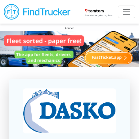
Patrocinador global orgulhoso
Anúncio