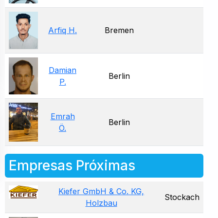
Arfiq H.
Bremen
Damian
Berlin
P.
Emrah
Berlin
Ö.
Empresas Próximas
Kiefer GmbH & Co. KG,
Stockach
Holzbau