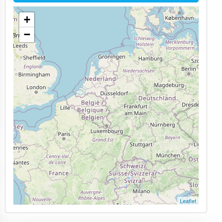
+
−
Leaflet