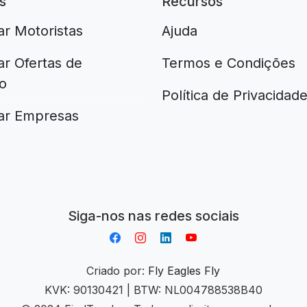
s
Recursos
ar Motoristas
Ajuda
ar Ofertas de
Termos e Condições
o
Política de Privacidad
ar Empresas
Aplikacja do napiwków FastTip
Siga-nos nas redes sociais
Criado por:
Fly Eagles Fly
KVK: 90130421 | BTW: NL004788538B40