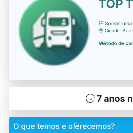
TOP 
Somos uma e
Cidade: Aach
Método de con
7 anos 
O que temos e oferecemos?