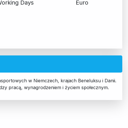
orking Days
Euro
nsportowych w Niemczech, krajach Beneluksu i Danii.
dzy pracą, wynagrodzeniem i życiem społecznym.