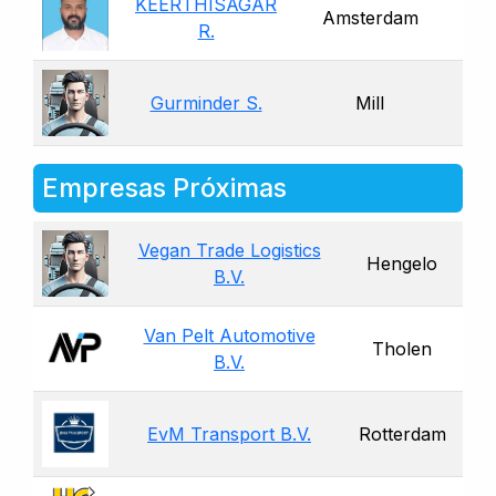
KEERTHISAGAR
Amsterdam
R.
Gurminder S.
Mill
Empresas Próximas
Vegan Trade Logistics
Hengelo
B.V.
Van Pelt Automotive
Tholen
B.V.
EvM Transport B.V.
Rotterdam