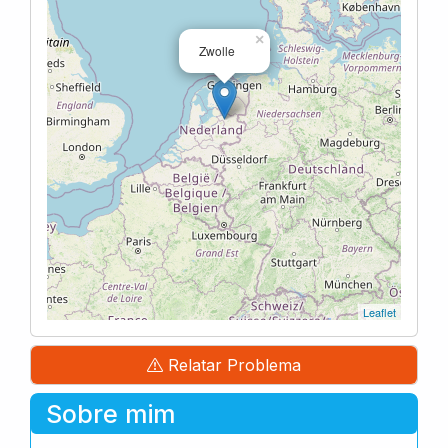
×
Zwolle
Leaflet
Relatar Problema
Sobre mim