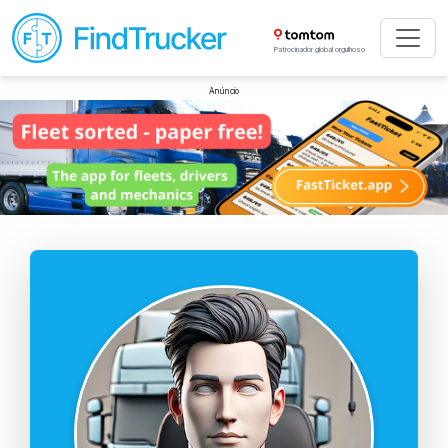
Patrocinador global orgulhoso
Anúncio