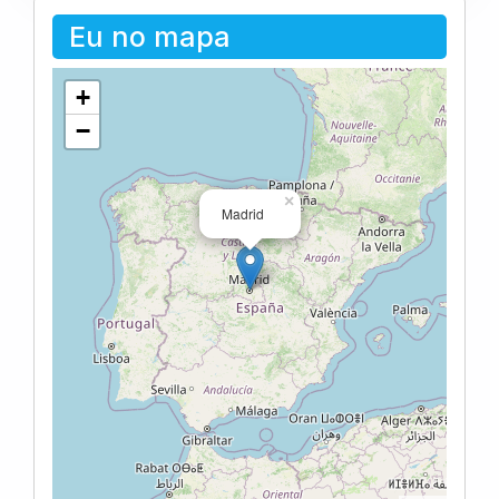
Eu no mapa
+
−
×
Madrid