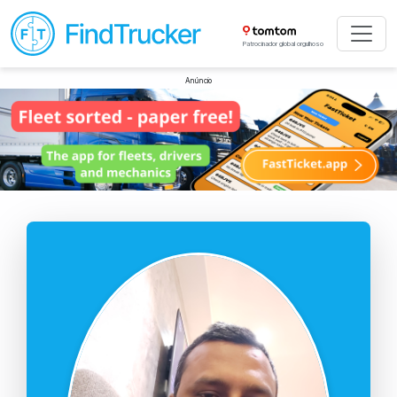
Patrocinador global orgulhoso
Anúncio