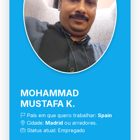
MOHAMMAD
MUSTAFA K.
País em que quero trabalhar:
Spain
Cidade:
Madrid
ou arredores.
Status atual: Empregado