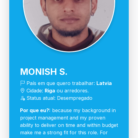
MONISH S.
País em que quero trabalhar:
Latvia
Cidade:
Riga
ou arredores.
Status atual: Desempregado
Por que eu?:
because my background in
project management and my proven
ability to deliver on time and within budget
make me a strong fit for this role. For