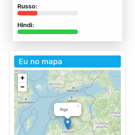
Russo:
Hindi:
Eu no mapa
+
−
×
Riga