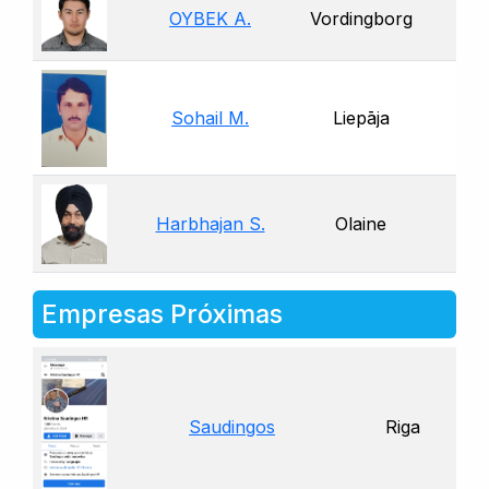
OYBEK A.
Vordingborg
Sohail M.
Liepāja
Harbhajan S.
Olaine
Empresas Próximas
Saudingos
Riga