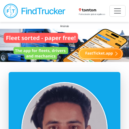
Patrocinador global orgulhoso
Anúncio