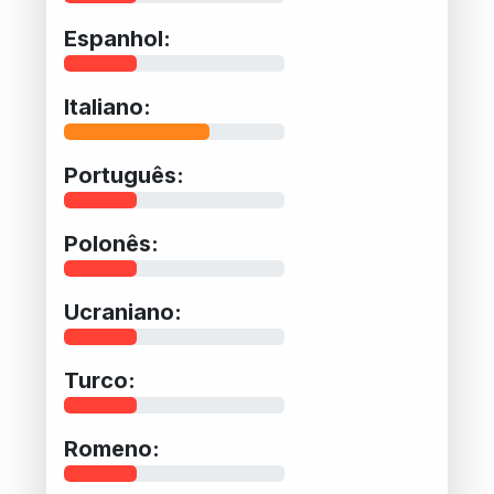
Espanhol:
Italiano:
Português:
Polonês:
Ucraniano:
Turco:
Romeno: