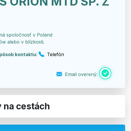
S ORION MTD SP. Z
á spoločnosť v Poland
w alebo v blízkosti.
pôsob kontaktu:
Telefón
Email overený:
v na cestách