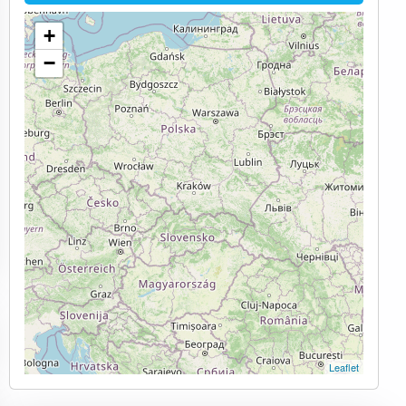
+
−
Leaflet