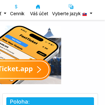
ť
Cenník
Váš účet
Vyberte jazyk
Poloha: