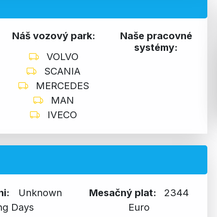
Náš vozový park:
Naše pracovné
systémy:
VOLVO
SCANIA
MERCEDES
MAN
IVECO
ni:
Unknown
Mesačný plat:
2344
ng Days
Euro