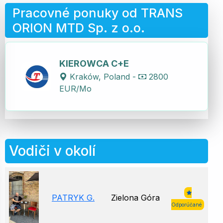
Pracovné ponuky od TRANS
ORION MTD Sp. z o.o.
KIEROWCA C+E
Kraków, Poland -
2800
EUR/Mo
Vodiči v okolí
PATRYK G.
Zielona Góra
Odporúčané