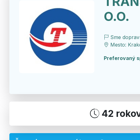
TRAN
O.O.
Sme dopravn
Mesto: Krakó
Preferovaný s
42 roko