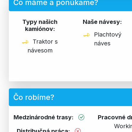
Čo máme a ponúkame?
Typy našich
Naše návesy:
kamiónov:
Plachtový
Traktor s
náves
návesom
Čo robíme?
Medzinárodné trasy:
Pracovné d
Worki
Distribučná práca: