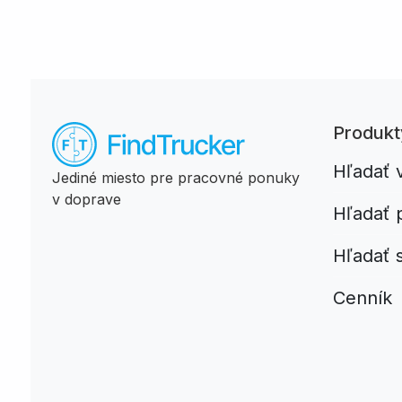
Produkt
Hľadať 
Jediné miesto pre pracovné ponuky
v doprave
Hľadať 
Hľadať 
Cenník