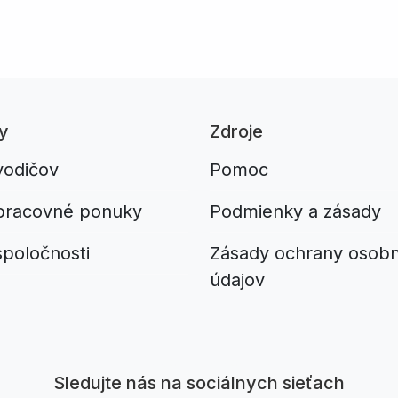
y
Zdroje
vodičov
Pomoc
pracovné ponuky
Podmienky a zásady
spoločnosti
Zásady ochrany osob
údajov
Aplikacja do napiwków FastTip
Sledujte nás na sociálnych sieťach