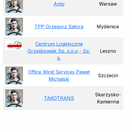
Anto
Warsaw
TPP Grzegorz Satora
Myślenice
Centrum Logistyczne
Grześkowiak Sp. z.o.o - Sp.
Leszno
k.
Office Wind Services Paweł
Szczecin
Michalski
Skarżysko-
TAKOTRANS
Kamienna