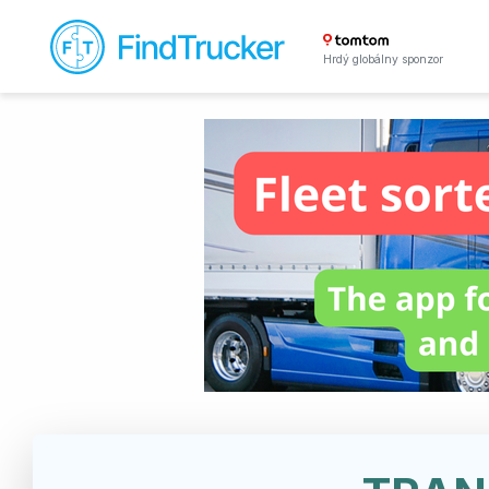
Hrdý globálny sponzor