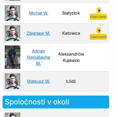
Michał W.
Białystok
Odporúčané
Zbigniew M.
Katowice
Odporúčané
Adrian
Aleksandrów
Namataishe
Kujawski
M.
Mateusz W.
Łódź
Spoločnosti v okolí