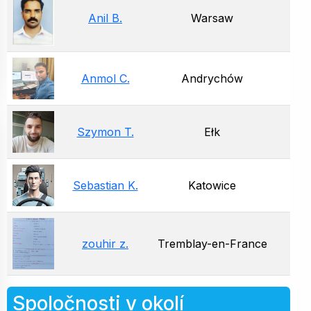
Anil B.
Warsaw
Anmol C.
Andrychów
Szymon T.
Ełk
Sebastian K.
Katowice
zouhir z.
Tremblay-en-France
Spoločnosti v okolí