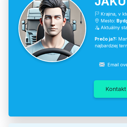
JAKU
Krajina, v k
Mesto:
Byd
Aktuálny st
Prečo ja?:
Mamy
najbardziej te
Email ov
Kontakt