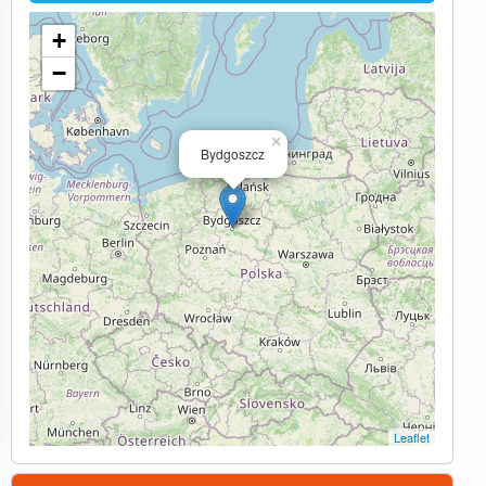
+
−
×
Bydgoszcz
Leaflet