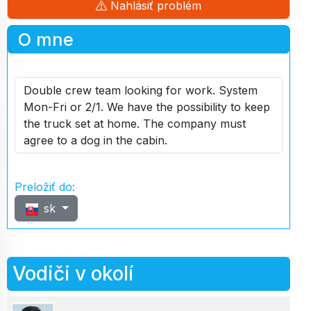
Nahlásiť problém
O mne
Double crew team looking for work. System
Mon-Fri or 2/1. We have the possibility to keep
the truck set at home. The company must
agree to a dog in the cabin.
Preložiť do:
sk
Vodiči v okolí