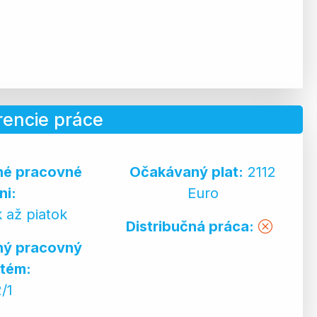
rencie práce
né pracovné
Očakávaný plat:
2112
ni:
Euro
 až piatok
Distribučná práca:
ný pracovný
tém:
2/1