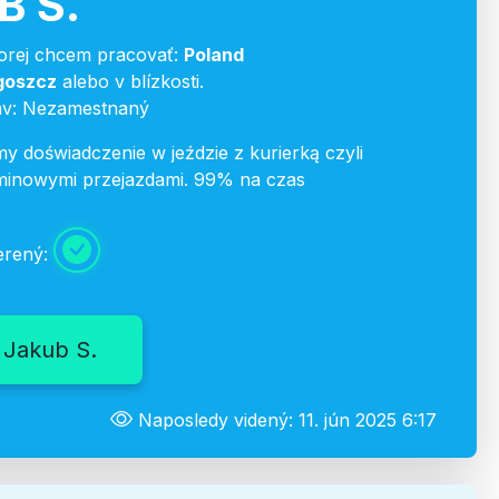
B S.
torej chcem pracovať:
Poland
goszcz
alebo v blízkosti.
av: Nezamestnaný
 doświadczenie w jeździe z kurierką czyli
rminowymi przejazdami. 99% na czas
erený:
 Jakub S.
Naposledy videný: 11. jún 2025 6:17