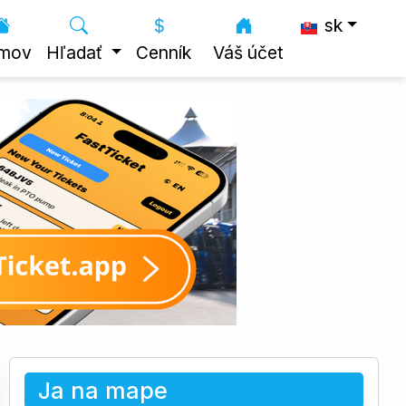
sk
mov
Hľadať
Cenník
Váš účet
Ja na mape