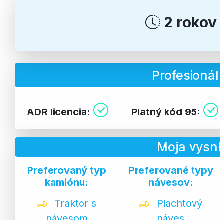
2 rokov
Profesionál
ADR licencia:
Platný kód 95:
Moja vysn
Preferovaný typ
Preferované typy
kamiónu:
návesov:
Traktor s
Plachtový
návesom
náves