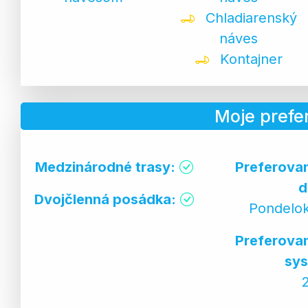
Chladiarenský
náves
Kontajner
Moje prefe
Medzinárodné trasy:
Preferova
d
Dvojčlenná posádka:
Pondelok
Preferova
sys