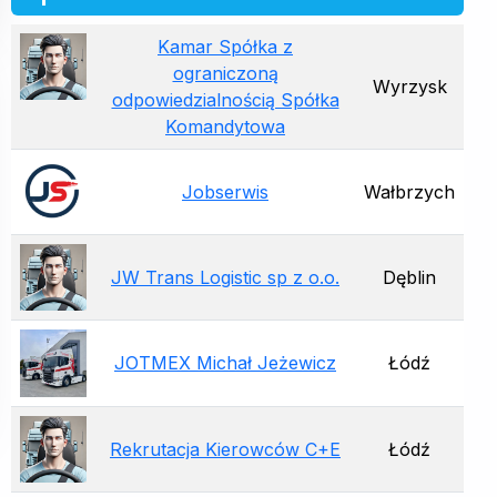
Kamar Spółka z
ograniczoną
Wyrzysk
odpowiedzialnością Spółka
Komandytowa
Jobserwis
Wałbrzych
JW Trans Logistic sp z o.o.
Dęblin
JOTMEX Michał Jeżewicz
Łódź
Rekrutacja Kierowców C+E
Łódź