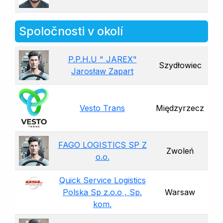
Spoločnosti v okolí
P.P.H.U " JAREX"
Szydłowiec
Jarosław Zapart
Vesto Trans
Międzyrzecz
FAGO LOGISTICS SP Z
Zwoleń
o.o.
Quick Service Logistics
Polska Sp z.o.o , Sp.
Warsaw
kom.