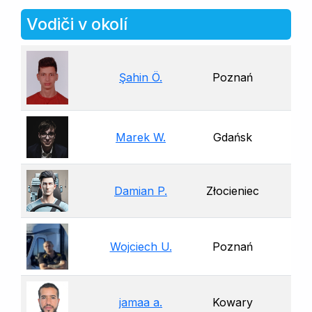
Vodiči v okolí
Şahin Ö.
Poznań
Marek W.
Gdańsk
Damian P.
Złocieniec
Wojciech U.
Poznań
jamaa a.
Kowary