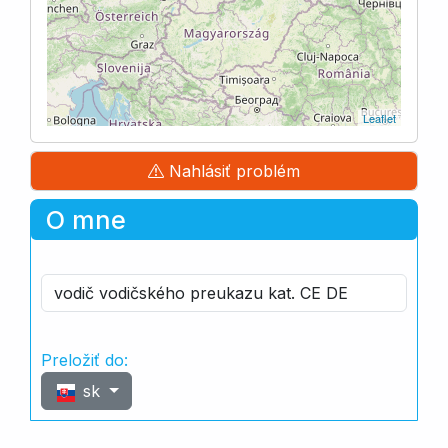
Leaflet
Nahlásiť problém
O mne
vodič vodičského preukazu kat. CE DE
Preložiť do:
sk