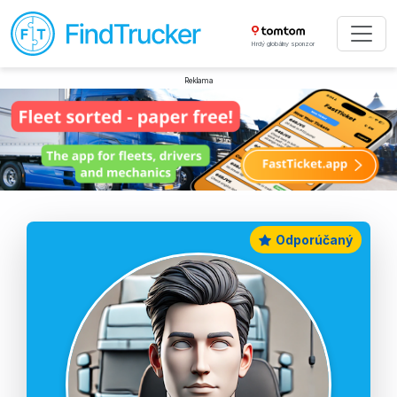
Hrdý globálny sponzor
Reklama
Odporúčaný