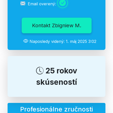
Email overený:
Kontakt Zbigniew M.
Naposledy videný: 1. máj 2025 3:02
25 rokov
skúseností
Profesionálne zručnosti