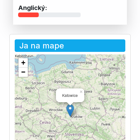
Anglický:
Ja na mape
+
−
×
Katowice