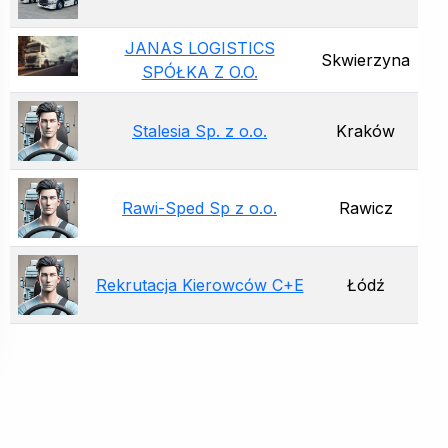
JANAS LOGISTICS
Skwierzyna
SPÓŁKA Z O.O.
Stalesia Sp. z o.o.
Kraków
Rawi-Sped Sp z o.o.
Rawicz
Rekrutacja Kierowców C+E
Łódź