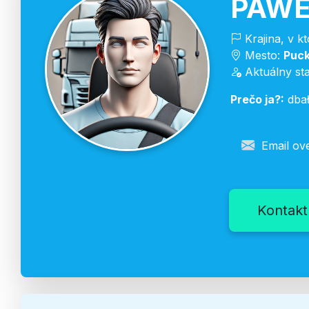
PAWE
Krajina, v k
Mesto:
Puc
Aktuálny st
Prečo ja?:
dbał
Email ov
Kontakt