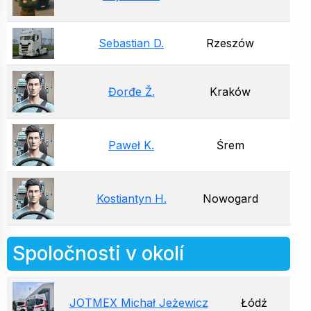
Sebastian D.
Rzeszów
Đorđe Ž.
Kraków
Paweł K.
Śrem
Kostiantyn H.
Nowogard
Spoločnosti v okolí
JOTMEX Michał Jeżewicz
Łódź