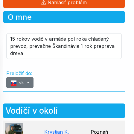
Nahlásiť problém
O mne
15 rokov vodič v armáde pol roka chladený
prevoz, prevažne Škandinávia 1 rok preprava
dreva
Preložiť do:
sk
Vodiči v okolí
Krystian K.
Poznań