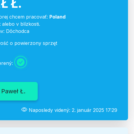
Ł Ł.
torej chcem pracovať:
Poland
k
alebo v blízkosti.
av: Dôchodca
ość o powierzony sprzęt
erený:
 Paweł Ł.
Naposledy videný: 2. január 2025 17:29