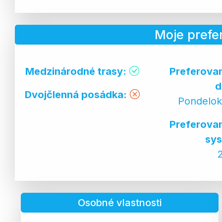
Moje prefe
Medzinárodné trasy:
Preferova
d
Dvojčlenná posádka:
Pondelok
Preferova
sys
Osobné vlastnosti