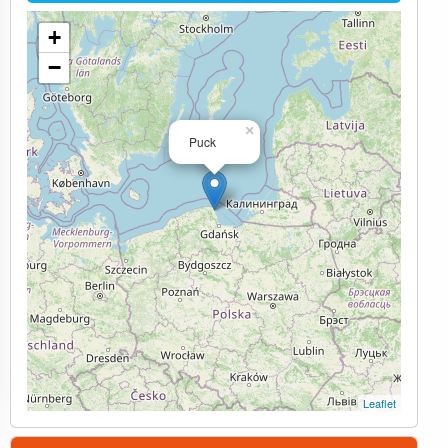
+
−
×
Puck
Leaflet