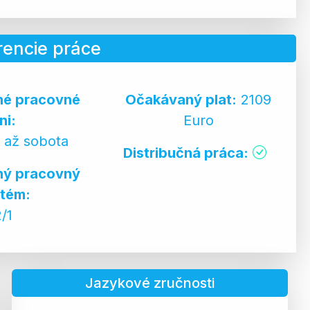
rencie práce
né pracovné
Očakávaný plat:
2109
ni:
Euro
 až sobota
Distribučná práca:
ný pracovný
tém:
2/1
Jazykové zručnosti