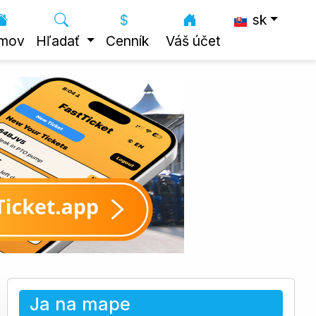
sk
mov
Hľadať
Cenník
Váš účet
Ja na mape