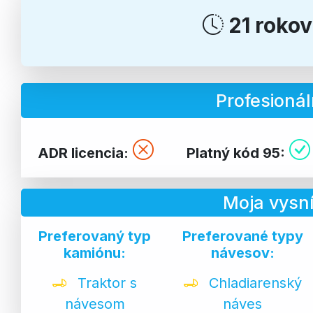
21 roko
Profesionál
ADR licencia:
Platný kód 95:
Moja vysn
Preferovaný typ
Preferované typy
kamiónu:
návesov:
Traktor s
Chladiarenský
návesom
náves