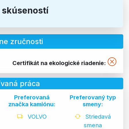
v skúseností
ne zručnosti
Certifikát na ekologické riadenie:
ívaná práca
Preferovaná
Preferovaný typ
značka kamiónu:
smeny:
VOLVO
Striedavá
smena