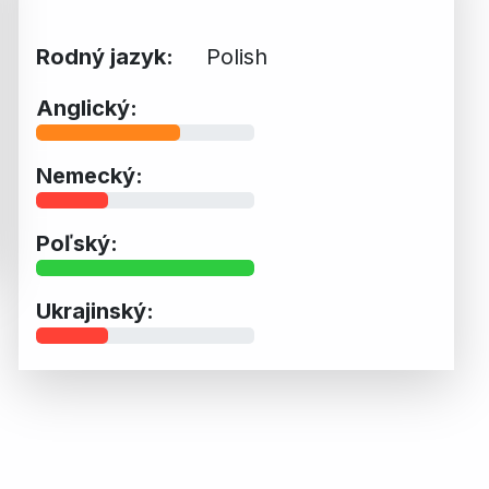
Rodný jazyk:
Polish
Anglický:
Nemecký:
Poľský:
Ukrajinský: