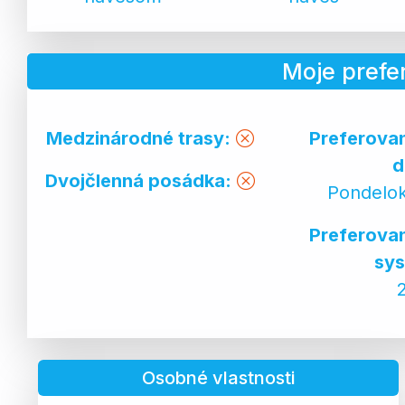
Moje prefe
Medzinárodné trasy:
Preferova
d
Dvojčlenná posádka:
Pondelok
Preferova
sys
Osobné vlastnosti