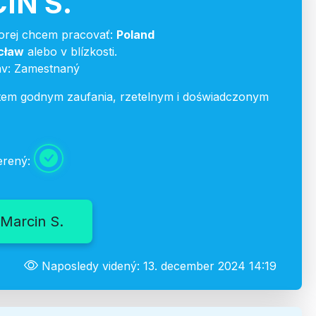
IN S.
torej chcem pracovať:
Poland
cław
alebo v blízkosti.
av: Zamestnaný
em godnym zaufania, rzetelnym i doświadczonym
erený:
 Marcin S.
Naposledy videný: 13. december 2024 14:19