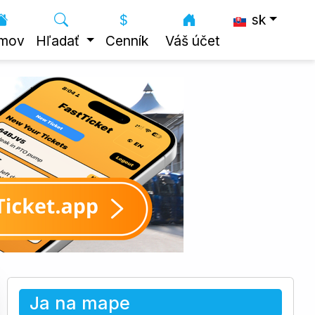
sk
mov
Hľadať
Cenník
Váš účet
Ja na mape