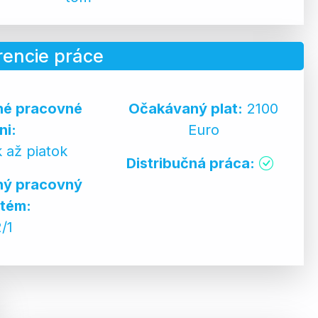
rencie práce
né pracovné
Očakávaný plat:
2100
ni:
Euro
 až piatok
Distribučná práca:
ný pracovný
tém:
2/1