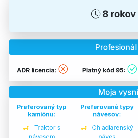
8 rokov
Profesionál
ADR licencia:
Platný kód 95:
Moja vysn
Preferovaný typ
Preferované typy
kamiónu:
návesov:
Traktor s
Chladiarenský
návesom
náves