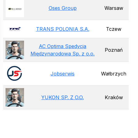
Oses Group
Warsaw
TRANS POLONIA S.A.
Tczew
AC Optima Spedycja
Poznań
Międzynarodowa Sp. z o.o.
Jobserwis
Wałbrzych
YUKON SP. Z O.O.
Kraków