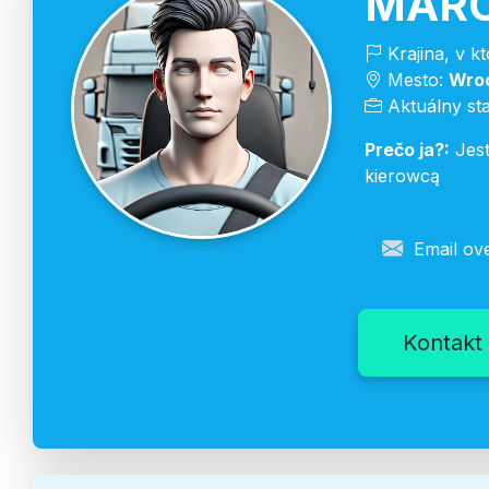
MARC
Krajina, v k
Mesto:
Wro
Aktuálny st
Prečo ja?:
Jest
kierowcą
Email ov
Kontakt