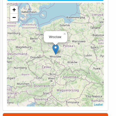
+
−
×
Wrocław
Leaflet