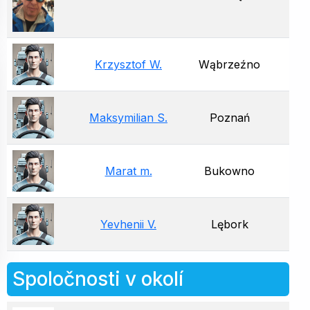
Krzysztof W.
Wąbrzeźno
Maksymilian S.
Poznań
Marat m.
Bukowno
Yevhenii V.
Lębork
Spoločnosti v okolí