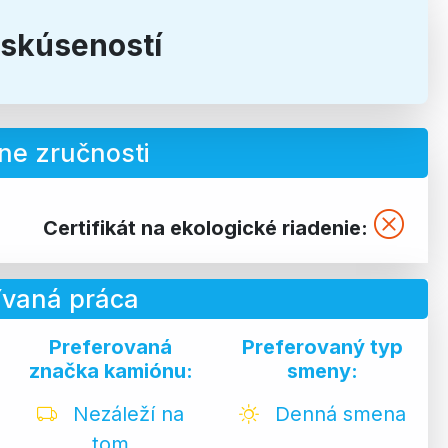
 skúseností
ne zručnosti
Certifikát na ekologické riadenie:
ívaná práca
Preferovaná
Preferovaný typ
značka kamiónu:
smeny:
Nezáleží na
Denná smena
tom