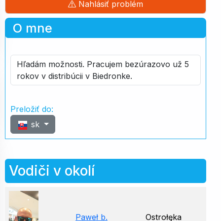
Nahlásiť problém
O mne
Hľadám možnosti. Pracujem bezúrazovo už 5
rokov v distribúcii v Biedronke.
Preložiť do:
sk
Vodiči v okolí
Paweł b.
Ostrołęka