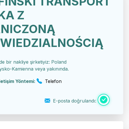
FIŃSKI TRANSPORT
KA Z
NICZONĄ
WIEDZIALNOŚCIĄ
de bir nakliye şirketiyiz: Poland
ysko-Kamienna veya yakınında.
İletişim Yöntemi:
Telefon
E-posta doğrulandı: