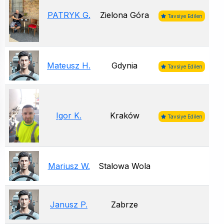
PATRYK G.
Zielona Góra
Tavsiye Edilen
Mateusz H.
Gdynia
Tavsiye Edilen
Igor K.
Kraków
Tavsiye Edilen
Mariusz W.
Stalowa Wola
Janusz P.
Zabrze