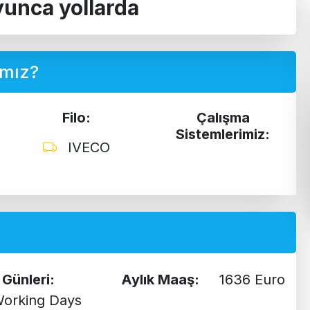
oyunca yollarda
ımız?
Filo:
Çalışma
Sistemlerimiz:
IVECO
 Günleri:
Aylık Maaş:
1636 Euro
orking Days