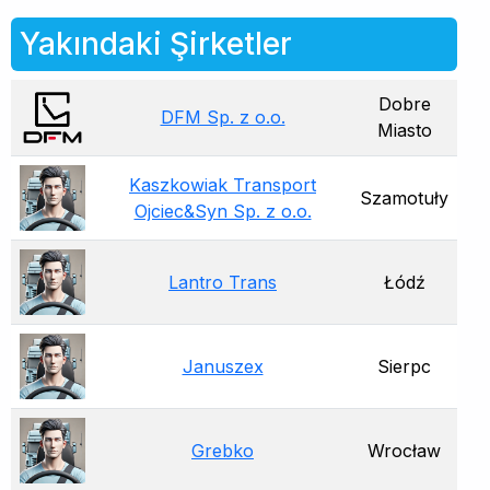
Yakındaki Şirketler
Dobre
DFM Sp. z o.o.
Miasto
Kaszkowiak Transport
Szamotuły
Ojciec&Syn Sp. z o.o.
Lantro Trans
Łódź
Januszex
Sierpc
Grebko
Wrocław