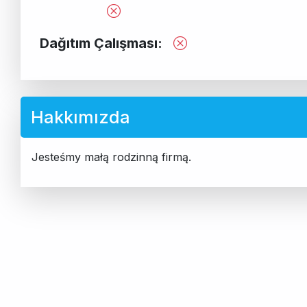
Dağıtım Çalışması:
Hakkımızda
Jesteśmy małą rodzinną firmą.