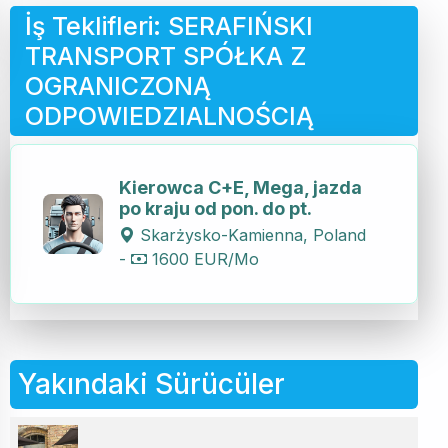
İş Teklifleri: SERAFIŃSKI
TRANSPORT SPÓŁKA Z
OGRANICZONĄ
ODPOWIEDZIALNOŚCIĄ
Kierowca C+E, Mega, jazda
po kraju od pon. do pt.
Skarżysko-Kamienna, Poland
-
1600 EUR/Mo
Yakındaki Sürücüler