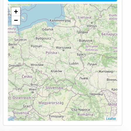
+
−
Leaflet