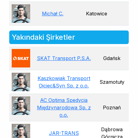
Michał C.
Katowice
Yakındaki Şirketler
SKAT Transport P.S.A.
Gdańsk
Kaszkowiak Transport
Szamotuły
Ojciec&Syn Sp. z o.o.
AC Optima Spedycja
Międzynarodowa Sp. z
Poznań
o.o.
Dąbrowa
JAR-TRANS
Górnicza