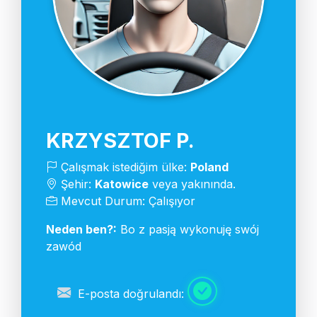
KRZYSZTOF P.
Çalışmak istediğim ülke:
Poland
Şehir:
Katowice
veya yakınında.
Mevcut Durum: Çalışıyor
Neden ben?:
Bo z pasją wykonuję swój
zawód
E-posta doğrulandı: