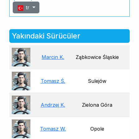
tr
Yakındaki Sürücüler
Marcin K.
Ząbkowice Śląskie
Tomasz Ś.
Sulejów
Andrzej K.
Zielona Góra
Tomasz W.
Opole