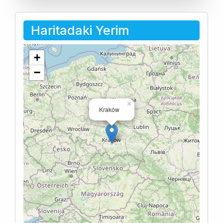
Haritadaki Yerim
+
−
×
Kraków