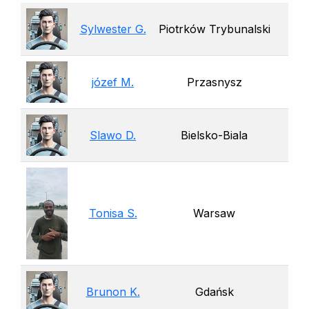
Sylwester G.
Piotrków Trybunalski
józef M.
Przasnysz
Slawo D.
Bielsko-Biala
Tonisa S.
Warsaw
Brunon K.
Gdańsk