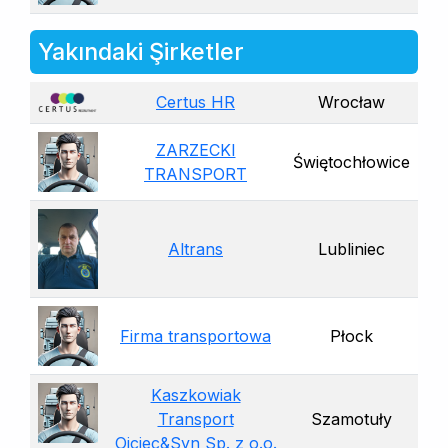
Yakındaki Şirketler
Certus HR
Wrocław
ZARZECKI
Świętochłowice
TRANSPORT
Altrans
Lubliniec
Firma transportowa
Płock
Kaszkowiak
Transport
Szamotuły
Ojciec&Syn Sp. z o.o.