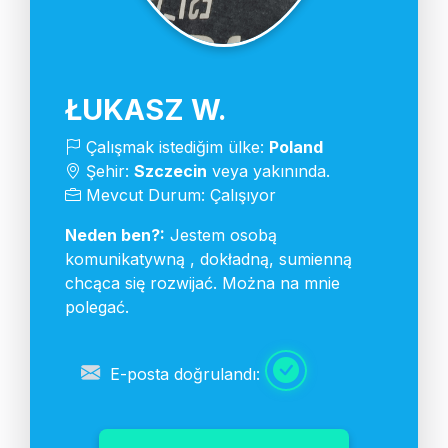
ŁUKASZ W.
Çalışmak istediğim ülke:
Poland
Şehir:
Szczecin
veya yakınında.
Mevcut Durum: Çalışıyor
Neden ben?:
Jestem osobą
komunikatywną , dokładną, sumienną
chcąca się rozwijać. Można na mnie
polegać.
E-posta doğrulandı: