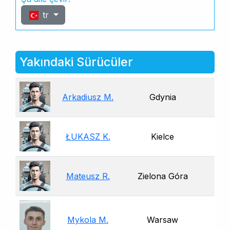
tr
Yakındaki Sürücüler
Arkadiusz M.
Gdynia
ŁUKASZ K.
Kielce
Mateusz R.
Zielona Góra
Mykola M.
Warsaw