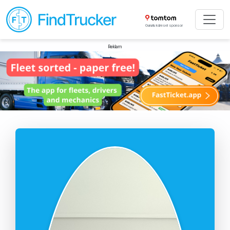
Gururlu küresel sponsor
Reklam