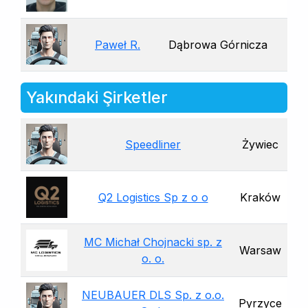
Paweł R.
Dąbrowa Górnicza
Yakındaki Şirketler
Speedliner
Żywiec
Q2 Logistics Sp z o o
Kraków
MC Michał Chojnacki sp. z
Warsaw
o. o.
NEUBAUER DLS Sp. z o.o.
Pyrzyce