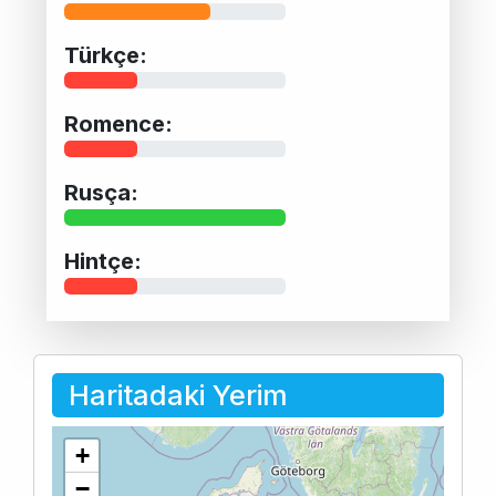
Türkçe:
Romence:
Rusça:
Hintçe:
Haritadaki Yerim
+
−