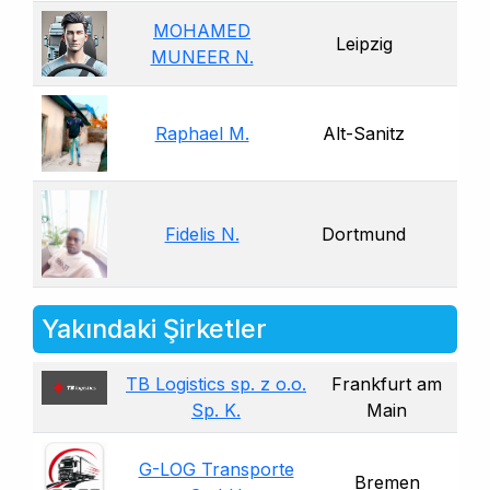
MOHAMED
Leipzig
MUNEER N.
Raphael M.
Alt-Sanitz
Fidelis N.
Dortmund
Yakındaki Şirketler
TB Logistics sp. z o.o.
Frankfurt am
Sp. K.
Main
G-LOG Transporte
Bremen