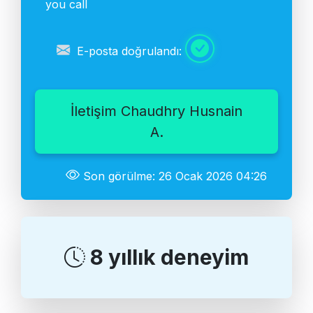
you call
E-posta doğrulandı:
İletişim Chaudhry Husnain
A.
Son görülme: 26 Ocak 2026 04:26
8 yıllık deneyim