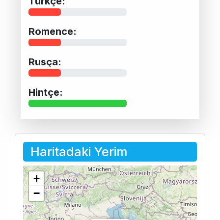
Türkçe:
Romence:
Rusça:
Hintçe:
Haritadaki Yerim
+
−