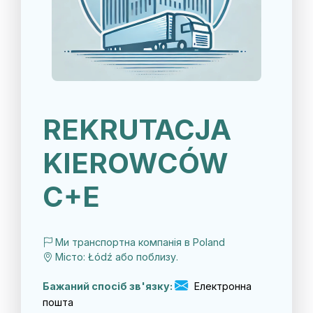
REKRUTACJA
KIEROWCÓW
C+E
Ми транспортна компанія в Poland
Місто: Łódź або поблизу.
Бажаний спосіб зв'язку:
Електронна
пошта