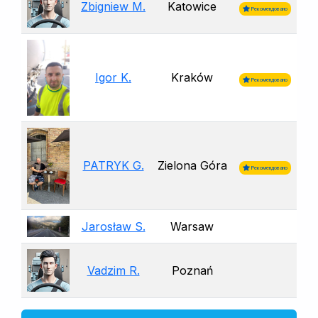
Zbigniew M.
Katowice
Рекомендовано
Igor K.
Kraków
Рекомендовано
PATRYK G.
Zielona Góra
Рекомендовано
Jarosław S.
Warsaw
Vadzim R.
Poznań