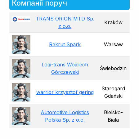
Компанії поруч
TRANS ORION MTD Sp.
Kraków
z o.o.
Rekrut Spark
Warsaw
Logi-trans Wojciech
Świebodzin
Górczewski
Starogard
warrior krzysztof gering
Gdański
Automotive Logistics
Bielsko-
Polska Sp. z o.o.
Biala