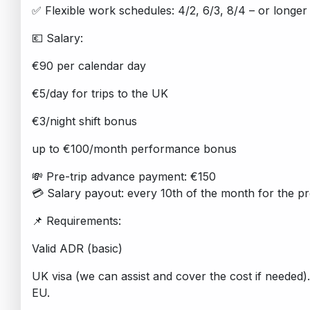
✅ Flexible work schedules: 4/2, 6/3, 8/4 – or longer 
💶 Salary:
€90 per calendar day
€5/day for trips to the UK
€3/night shift bonus
up to €100/month performance bonus
💸 Pre-trip advance payment: €150
💳 Salary payout: every 10th of the month for the p
📌 Requirements:
Valid ADR (basic)
UK visa (we can assist and cover the cost if needed). 
EU.