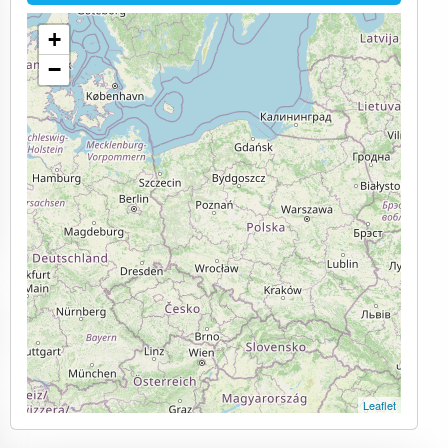
+
−
Leaflet