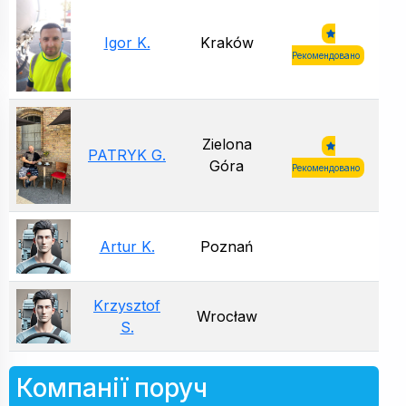
Igor K.
Kraków
Рекомендовано
Zielona
PATRYK G.
Góra
Рекомендовано
Artur K.
Poznań
Krzysztof
Wrocław
S.
Компанії поруч