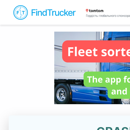
Гордість глобального спонсор