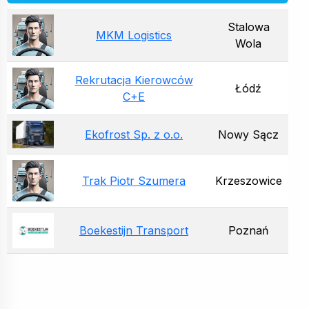
Stalowa
MKM Logistics
Wola
Rekrutacja Kierowców
Łódź
C+E
Ekofrost Sp. z o.o.
Nowy Sącz
Trak Piotr Szumera
Krzeszowice
Boekestijn Transport
Poznań