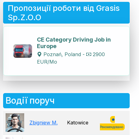
Пропозиції роботи від Grasis
Sp.Z.O.O
CE Category Driving Job in
Europe
Poznań, Poland -
2900
EUR/Mo
Водії поруч
Zbigniew M.
Katowice
Рекомендовано