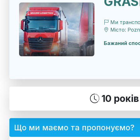
GRASI
Ми транспор
Місто: Pozn
Бажаний спос
10 рокі
Що ми маємо та пропонуємо?