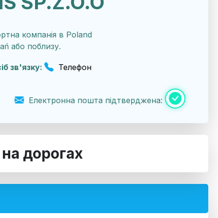
S SP.Z.O.O
тна компанія в Poland
ań або поблизу.
іб зв'язку:
Телефон
Електронна пошта підтверджена:
в на дорогах