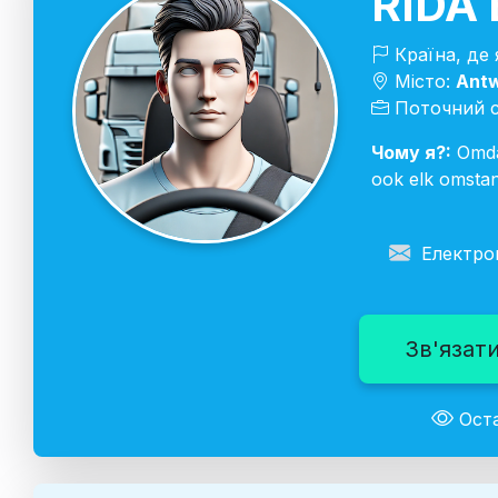
RIDA 
Країна, де
Місто:
Ant
Поточний с
Чому я?:
Omdat
ook elk omstan
Електро
Зв'язати
Оста