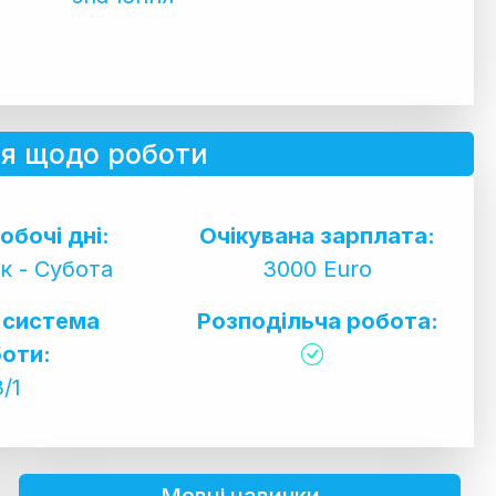
я щодо роботи
обочі дні:
Очікувана зарплата:
к - Субота
3000 Euro
 система
Розподільча робота:
оти:
3/1