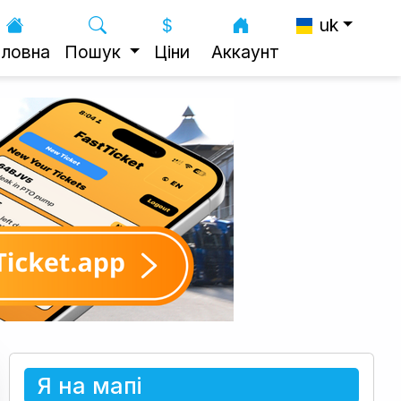
uk
оловна
Пошук
Ціни
Аккаунт
Я на мапі