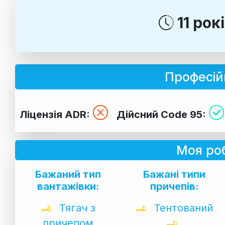
11 рок
Професій
Ліцензія ADR:
Дійсний Code 95:
Моя роб
Бажаний тип
Бажані типи
вантажівки:
причепів:
Тягач з
Тентований
причепом