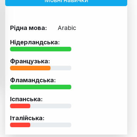
Мовні навички
Рідна мова:
Arabic
Нідерландська:
Французька:
Фламандська:
Іспанська:
Італійська: