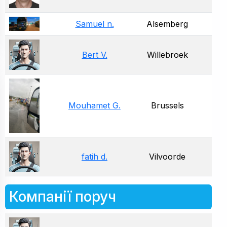
Samuel n.
Alsemberg
Bert V.
Willebroek
Mouhamet G.
Brussels
fatih d.
Vilvoorde
Компанії поруч