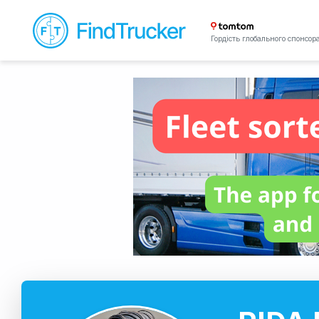
Гордість глобального спонсор