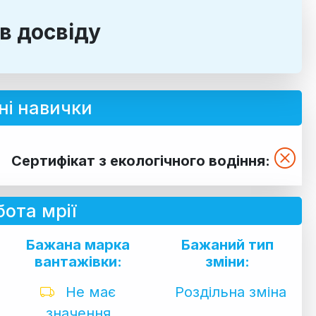
ів досвіду
ні навички
Сертифікат з екологічного водіння:
ота мрії
Бажана марка
Бажаний тип
вантажівки:
зміни:
Не має
Роздільна зміна
значення