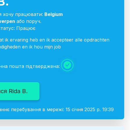
B.
 я хочу працювати:
Belgium
werpen
або поруч.
татус: Працює
 ik ervaring heb en ik accepteer alle opdrachten
digheden en ik hou mijn job
нна пошта підтверджена:
ся Rida B.
ннє перебування в мережі: 15 січня 2025 р. 19:39