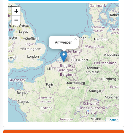
+
−
×
Antwerpen
Leaflet