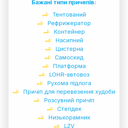
Бажані типи причепів:
Тентований
Рефрижератор
Контейнер
Насипний
Цистерна
Самоскид
Платформа
LOHR-автовоз
Рухома підлога
Причіп для перевезення худоби
Розсувний причіп
Степдек
Низькорамник
LZV