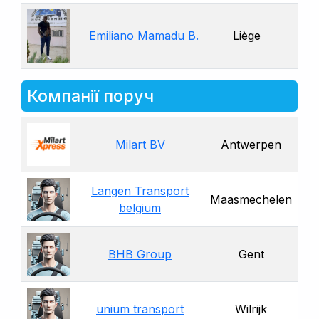
Emiliano Mamadu B.
Liège
Компанії поруч
Milart BV
Antwerpen
Langen Transport
Maasmechelen
belgium
BHB Group
Gent
unium transport
Wilrijk