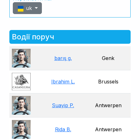
uk
Водії поруч
barış g.
Genk
Ibrahim L.
Brussels
Suayip P.
Antwerpen
Rida B.
Antwerpen